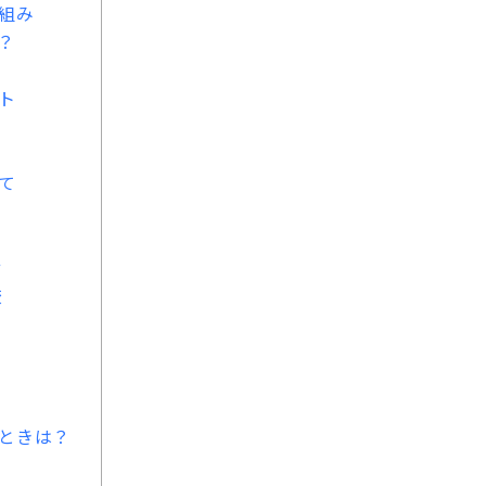
組み
？
ト
て
せ
校
ときは？