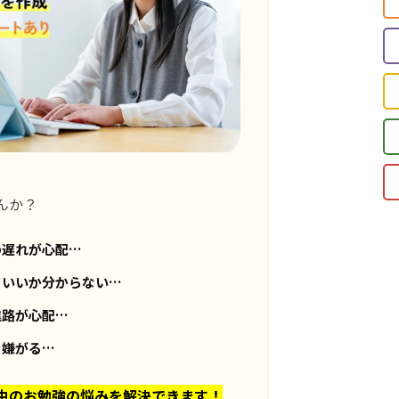
んか？
の遅れが心配…
ていいか分からない…
進路が心配…
を嫌がる…
中のお勉強の悩みを解決できます！